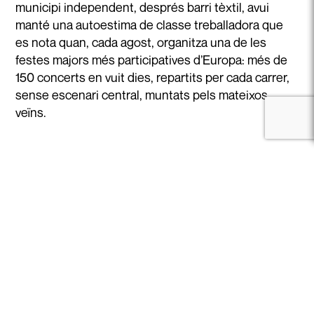
municipi independent, després barri tèxtil, avui
manté una autoestima de classe treballadora que
es nota quan, cada agost, organitza una de les
festes majors més participatives d’Europa: més de
150 concerts en vuit dies, repartits per cada carrer,
sense escenari central, muntats pels mateixos
veïns.
Mentre esperes que arribi l’agost, hi ha el Parc de
Inicia sessió / Registra't
l'Espanya Industrial, construït entre 1982 i 1985
sobre l’antiga fàbrica Vapors Vell. Les torres amb
vigilants de pedra són un gest als vigilants obrers
del tèxtil. I a dalt, a Montjuïc, la Fundació Joan Miró i
el Pavelló Mies van der Rohe (Av. Francesc Ferrer i
Guàrdia 7), reconstruït sobre la planta de 1929:
pelegrinatge obligat per a qualsevol que respecti la
paraula "arquitectura".