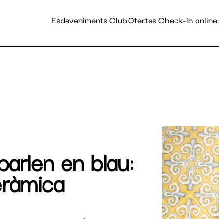
stins i hotels
Esdeveniments
Club
Ofertes
Check-in online
parlen en blau:
eràmica