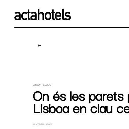
De
LISBOA - LLOCS
On és les parets 
Lisboa en clau c
13 D’AGOST 2025