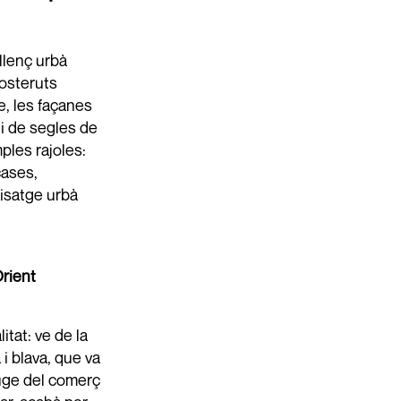
llenç urbà
costeruts
e, les façanes
i de segles de
mples rajoles:
cases,
aisatge urbà
Orient
itat: ve de la
 i blava, que va
auge del comerç