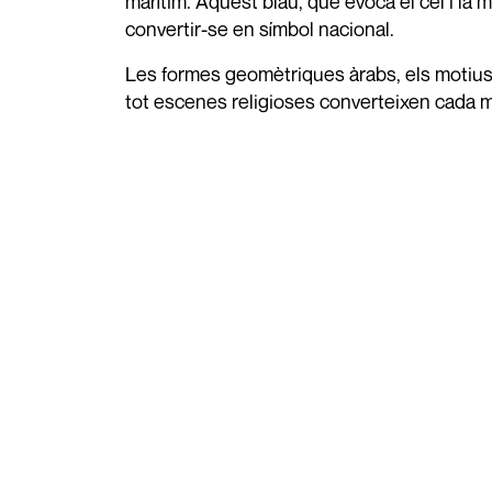
marítim. Aquest blau, que evoca el cel i la 
convertir-se en símbol nacional.
Les formes geomètriques àrabs, els motius fl
tot escenes religioses converteixen cada 
d'art.
Des dels tons añil fins als verds envellits,
fonen amb la llum de la ciutat, Lisboa és u
obert on cada rajola té ànima.
I sí: aquí, els murs no només decoren… tam
qui hem estat, qui som i com seguim camin
bellesa.