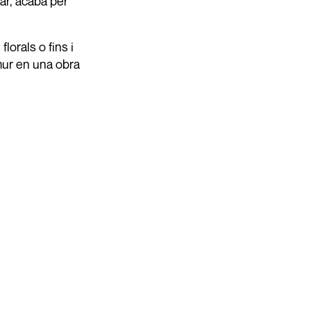
mar, acabà per
orals o fins i
mur en una obra
 grocs que es
n museu a cel
bé expliquen
ant sobre la