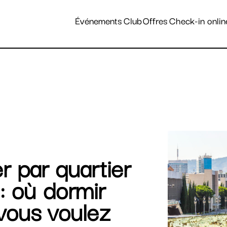
tinations et hôtels
Événements
Club
Offres
Check-in onlin
r par quartier
: où dormir
 vous voulez