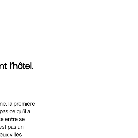
t l’hôtel.
one, la première
as ce qu’il a
ce entre se
’est pas un
eux villes