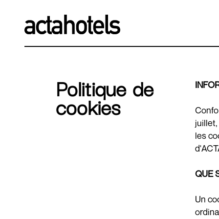
Des
Politique de
INFO
cookies
Confor
juille
les co
d'ACT
QUE 
Un coo
ordina