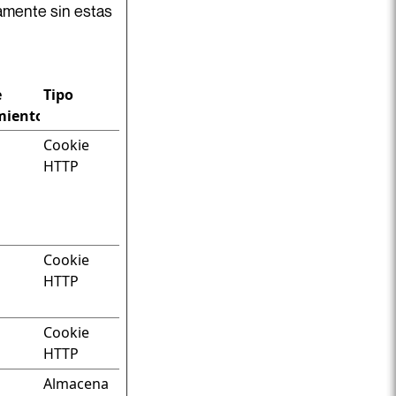
amente sin estas
e
Tipo
miento
Cookie
HTTP
Cookie
HTTP
Cookie
HTTP
Almacena