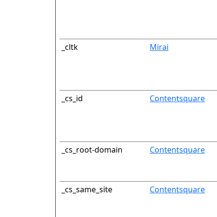
_cltk
Mirai
_cs_id
Contentsquare
_cs_root-domain
Contentsquare
_cs_same_site
Contentsquare