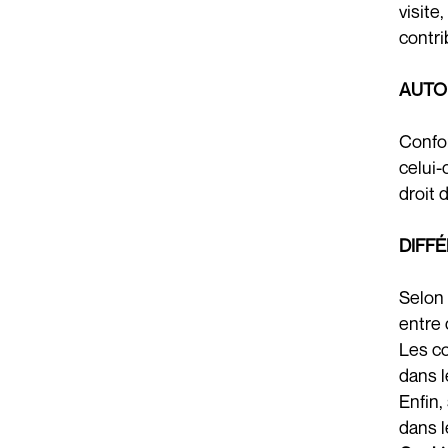
visite
contri
AUTOR
Confor
celui-
droit 
DIFF
Selon 
entre 
Les co
dans l
Enfin,
dans l