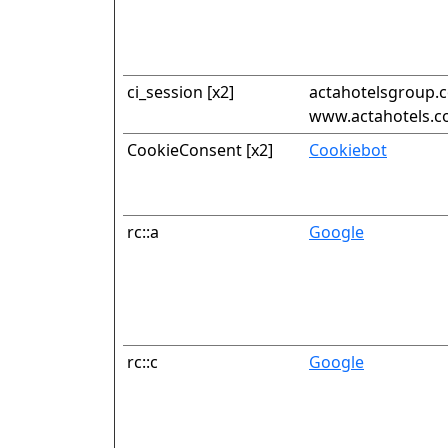
ci_session [x2]
actahotelsgroup.
www.actahotels.
CookieConsent [x2]
Cookiebot
rc::a
Google
rc::c
Google