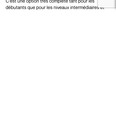
C'est une option très complète tant pour les
débutants que pour les niveaux intermédiaires et
avancés.
Se connecter / Adhérez
D'autre part,
Vallnord
, qui compte environ 90 km de
pistes réparties entre
Pal Arinsal et Ordino Arcalís
.
C'est une station très appréciée des familles et des
snowboardeurs, avec une bonne présence de
pistes vertes et bleues, sans renoncer à des zones
plus techniques.
Cette variété fait de l'Andorre une destination
idéale pour des séjours de plusieurs jours, avec des
options différentes selon le niveau et le type de
voyageur.
Prix du forfait en Andorre : à
prendre en compte