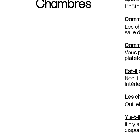
Chambres
L’hôte
Comme
Les ch
salle 
Commen
Vous p
platef
Est-il
Non. L
intéri
Les ch
Oui, e
Y a-t-
Il n’y
dispo