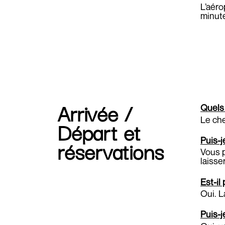
L’aéro
minute
Arrivée /
Quels 
Le che
Départ et
réservations
Puis-j
Vous p
laisse
Est-il
Oui. L
Puis-j