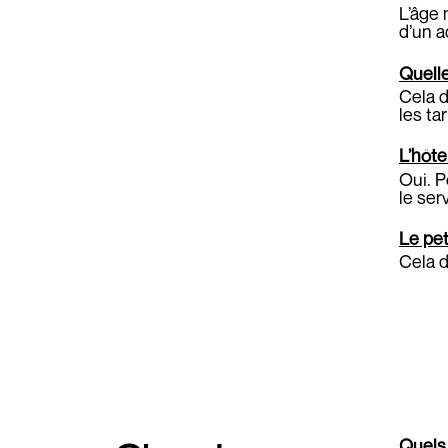
L’âge
d’un a
Quelle
Cela d
les ta
L’hôte
Oui. P
le ser
Le pet
Cela d
Quels 