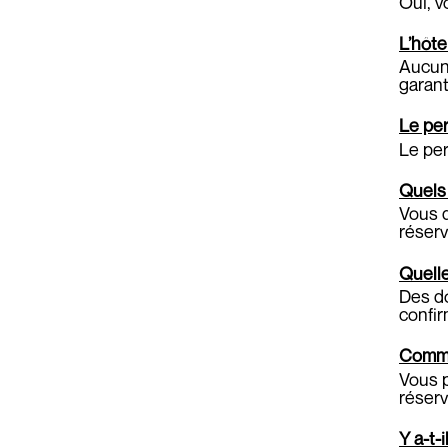
Oui, v
L’hôte
Aucun 
garant
Le per
Le per
Quels 
Vous d
réserv
Quelle
Des do
confir
Commen
Vous p
réserv
Y a-t-