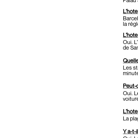
L’hôte
Barcel
la rég
L’hôte
Oui. L
de San
Quelle
Les st
minute
Peut-o
Oui. L
voitur
L’hôte
La pla
Y a-t-