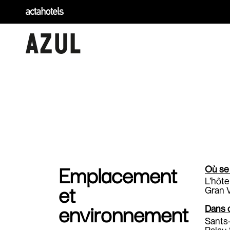
Des
Emplacement
Où se 
L’hôte
et
Gran V
environnement
Dans q
Sants-
Palau 