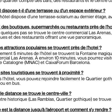
e quartier compte des bars, des restaurants et le centre
l dispose-t-il d’une terrasse ou d’un espace extérieur ?
’hôtel dispose d’une terrasse-solarium au dernier étage, 
il des boutiques, supermarchés ou restaurants près de l’hô
 quelques pas se trouve le centre commercial Las Arenas,
ues et des restaurants offrant une vue panoramique.
s attractions populaires se trouvent près de l’hôtel ?
ement 5 minutes de l’hôtel se trouvent la Fontaine magiqu
cial Las Arenas. À environ 10 minutes, vous pourrez visite
 de Catalogne (MNAC) et CaixaForum Barcelona.
sites touristiques se trouvent à proximité ?
 l’hôtel, vous pouvez rejoindre facilement le Quartier got
 ou en bus.
le distance se trouve le centre-ville ?
tre historique (Las Ramblas, Quartier gothique) se trouve
 est la distance jusqu’à l’aéroport et comment s’y rendre ?