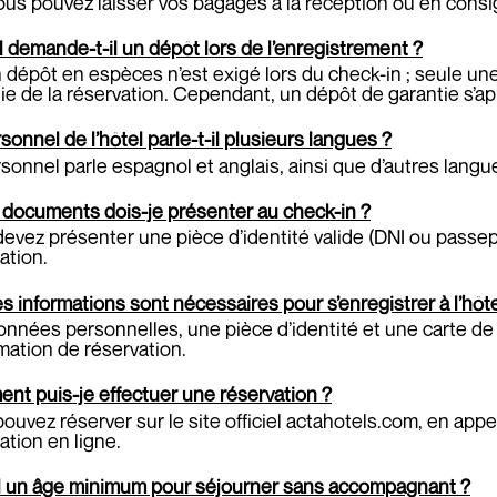
ous pouvez laisser vos bagages à la réception ou en consig
l demande-t-il un dépôt lors de l’enregistrement ?
dépôt en espèces n’est exigé lors du check-in ; seule u
ie de la réservation. Cependant, un dépôt de garantie s’a
sonnel de l’hôtel parle-t-il plusieurs langues ?
sonnel parle espagnol et anglais, ainsi que d’autres langue
documents dois-je présenter au check-in ?
evez présenter une pièce d’identité valide (DNI ou passeport
ation.
s informations sont nécessaires pour s’enregistrer à l’hôte
nnées personnelles, une pièce d’identité et une carte de c
mation de réservation.
t puis-je effectuer une réservation ?
ouvez réserver sur le site officiel actahotels.com, en appe
ation en ligne.
il un âge minimum pour séjourner sans accompagnant ?