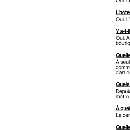
Oui. L
L’hôte
Oui. L
Y a-t-
Oui. À
boutiq
Quelle
À seul
commer
d’art
Quels 
Depuis
métro
À quel
Le cen
Quelle