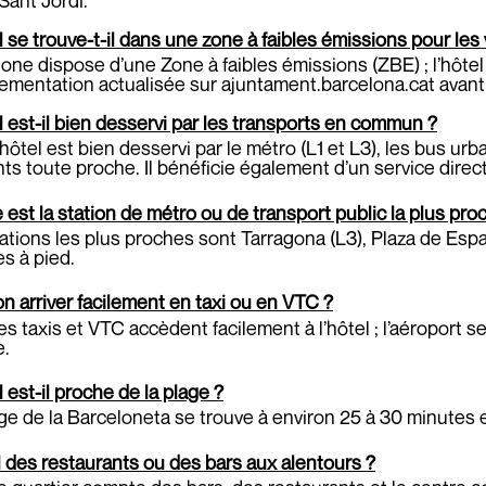
l se trouve-t-il dans une zone à faibles émissions pour les 
one dispose d’une Zone à faibles émissions (ZBE) ; l’hôte
lementation actualisée sur ajuntament.barcelona.cat avant d
l est-il bien desservi par les transports en commun ?
’hôtel est bien desservi par le métro (L1 et L3), les bus urb
ts toute proche. Il bénéficie également d’un service direct
 est la station de métro ou de transport public la plus pro
ations les plus proches sont Tarragona (L3), Plaza de Españ
s à pied.
n arriver facilement en taxi ou en VTC ?
es taxis et VTC accèdent facilement à l’hôtel ; l’aéroport 
e.
l est-il proche de la plage ?
ge de la Barceloneta se trouve à environ 25 à 30 minutes 
il des restaurants ou des bars aux alentours ?