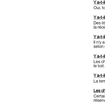
Y a-t-
Oui, t
Y a-t-
Des li
la réc
Y a-t-
Il n’y
selon 
Y a-t-
Les ch
le toit.
Y a-t-
La ter
Les c
Certai
réserv