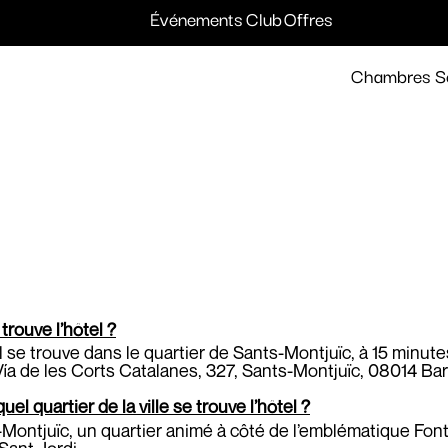
tinations et hôtels
Événements
Club
Offres
Chambres
S
trouve l’hôtel ?
l se trouve dans le quartier de Sants-Montjuïc, à 15 minute
ía de les Corts Catalanes, 327, Sants-Montjuïc, 08014 Ba
uel quartier de la ville se trouve l’hôtel ?
Montjuïc, un quartier animé à côté de l’emblématique Fon
Sant Jordi.