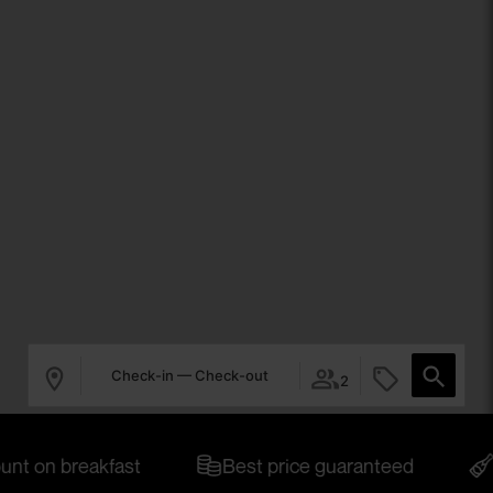
Check-in — Check-out
2
t on breakfast
Best price guaranteed
Ex