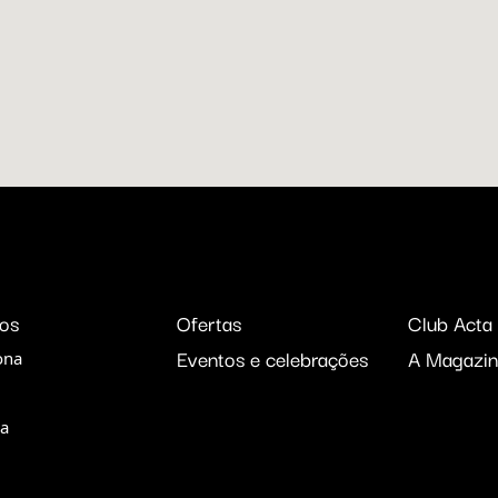
nos
Ofertas
Club Acta
Eventos e celebrações
A Magazin
ona
d
a