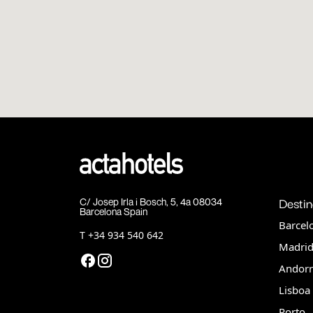
Desti
C/ Josep Irla i Bosch, 5, 4a 08034
Barcelona Spain
Barcel
T
+34 934 540 642
Madri
Andorr
Lisboa
Porto