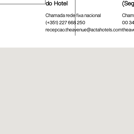
do Hotel
(Seg
Chamada rede fixa nacional
Chama
(+351) 227 668 250
00 34
recepcao.theavenue@actahotels.com
theav