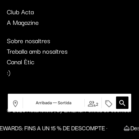
Club Acta
A Magazine
Sobre nosaltres
Treballa amb nosaltres
Canal Ètic
:)
Arribada — Sortida
2
© 2026 Actahotels | by
EMEXS
.
Política de cookies.
Avis legal.
Privacitat.
ARDS: FINS A UN 15 % DE DESCOMPTE ·
Descom