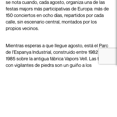
se nota cuando, cada agosto, organiza una de las
festas majors más participativas de Europa: más de
150 conciertos en ocho días, repartidos por cada
calle, sin escenario central, montados por los
propios vecinos.
Mientras esperas a que llegue agosto, está el Parc
de l'Espanya Industrial, construido entre 1982 y
1985 sobre la antigua fábrica Vapors Vell. Las torres
con vigilantes de piedra son un guiño a los
vigilantes obreros del textil. Y arriba, en Montjuïc, la
Acceder / Registrarse
Fundació Joan Miró y el Pavelló Mies van der Rohe
(Av. Francesc Ferrer i Guàrdia 7), reconstruido sobre
la planta de 1929: peregrinación obligada para
cualquiera que respete la palabra "arquitectura".
El rito: vermut a las doce en La Mundana (Vallespir