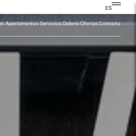
ES
Acceder
es
Apartamentos
Servicios
Galería
Ofertas
Contacto