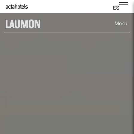
ES
Menú