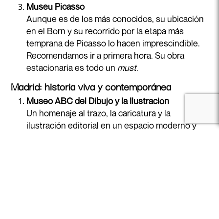
Museu Picasso
Aunque es de los más conocidos, su ubicación
en el Born y su recorrido por la etapa más
temprana de Picasso lo hacen imprescindible.
Recomendamos ir a primera hora. Su obra
estacionaria es todo un
must
.
Madrid: historia viva y contemporánea
Museo ABC del Dibujo y la Ilustración
Un homenaje al trazo, la caricatura y la
ilustración editorial en un espacio moderno y
accesible.
Acceder / Registrarse
Museo del Romanticismo
Más que un museo: una experiencia estética.
Este palacete del siglo XIX se conserva como
una cápsula del tiempo de la burguesía
romántica madrileña.