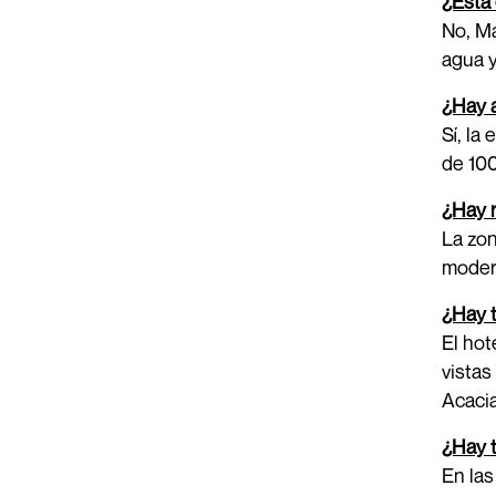
¿Está 
No, Ma
agua y
¿Hay 
Sí, la
de 10
¿Hay r
La zon
modern
¿Hay t
El hot
vistas
Acacia
¿Hay t
En las