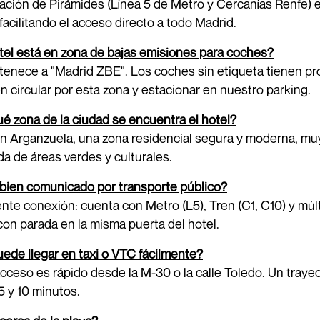
ación de Pirámides (Línea 5 de Metro y Cercanías Renfe) es
 facilitando el acceso directo a todo Madrid.
tel está en zona de bajas emisiones para coches?
rtenece a "Madrid ZBE". Los coches sin etiqueta tienen pro
 circular por esta zona y estacionar en nuestro parking.
é zona de la ciudad se encuentra el hotel?
n Arganzuela, una zona residencial segura y moderna, muy
a de áreas verdes y culturales.
bien comunicado por transporte público?
nte conexión: cuenta con Metro (L5), Tren (C1, C10) y múlti
 con parada en la misma puerta del hotel.
ede llegar en taxi o VTC fácilmente?
 acceso es rápido desde la M-30 o la calle Toledo. Un traye
5 y 10 minutos.