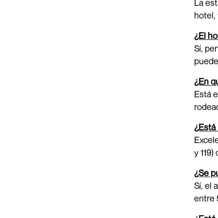
La est
hotel,
¿El ho
Sí, pe
pueden
¿En qu
Está e
rodead
¿Está 
Excele
y 119)
¿Se pu
Sí, el
entre 