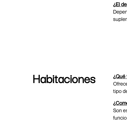
¿El de
Depend
suplem
Habitaciones
¿Qué 
Ofrece
tipo d
¿Cómo 
Son es
funcio