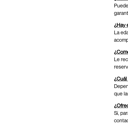
Puede 
garant
¿Hay 
La eda
acompa
¿Cómo
Le rec
reserv
¿Cuál 
Depend
que l
¿Ofrec
Sí, pa
conta