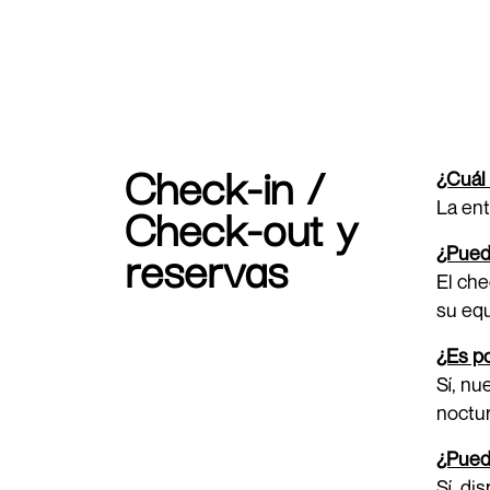
Check-in /
¿Cuál 
Check-out y
La ent
reservas
¿Puedo
El che
su equ
¿Es po
Sí, nu
noctur
¿Puedo
Sí, di