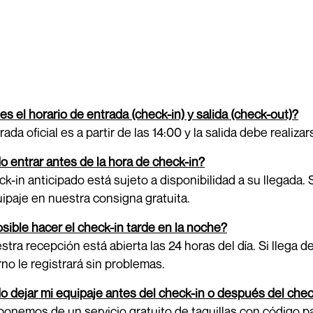
es el horario de entrada (check-in) y salida (check-out)?
rada oficial es a partir de las 14:00 y la salida debe realiza
 entrar antes de la hora de check-in?
ck-in anticipado está sujeto a disponibilidad a su llegada. 
ipaje en nuestra consigna gratuita.
sible hacer el check-in tarde en la noche?
estra recepción está abierta las 24 horas del día. Si lleg
no le registrará sin problemas.
 dejar mi equipaje antes del check-in o después del che
sponemos de un servicio gratuito de taquillas con código 