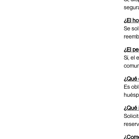
segur
¿El ho
Se sol
reembo
¿El pe
Sí, el
comun
¿Qué 
Es obl
huésp
¿Qué i
Solici
reserv
¿Cómo