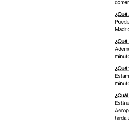
comer
¿Qué a
Puede 
Madrid
¿Qué l
Además
minuto
¿Qué t
Estamo
minuto
¿Cuál 
Está a
Aeropu
tarda 