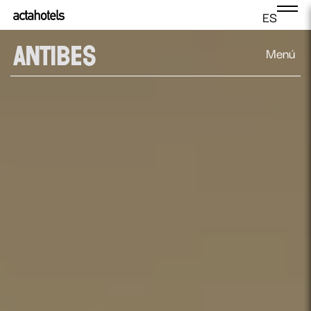
ES
Menú