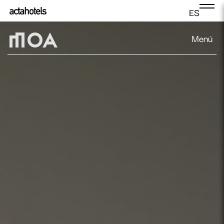
ES
Menú